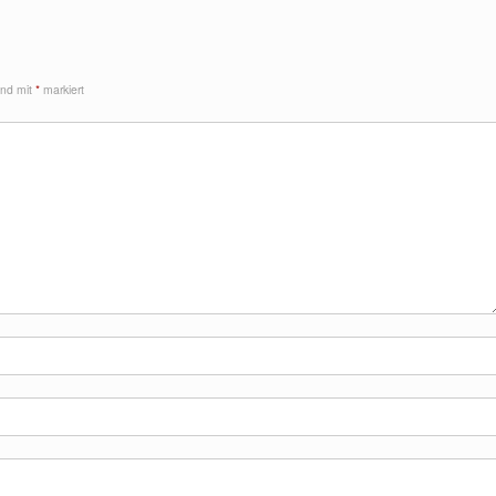
sind mit
*
markiert