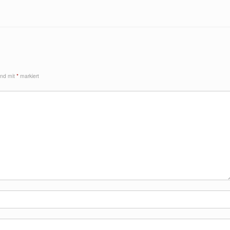
sind mit
*
markiert