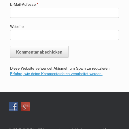
E-Mail-Adresse
*
Website
Diese Website verwendet Akismet, um Spam zu reduzieren.
A
Erfahre, wie deine Kommentardaten verarbeitet werden.
l
t
e
r
n
a
t
i
v
e
: