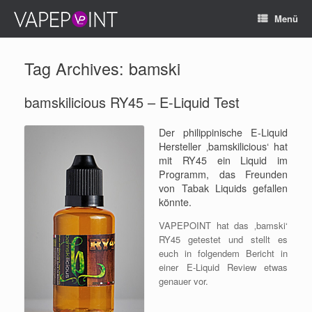
Menü
Tag Archives:
bamski
bamskilicious RY45 – E-Liquid Test
Der philippinische E-Liquid
Hersteller ‚bamskilicious‘ hat
mit RY45 ein Liquid im
Programm, das Freunden
von Tabak Liquids gefallen
könnte.
VAPEPOINT hat das ‚bamski‘
RY45 getestet und stellt es
euch in folgendem Bericht in
einer E-Liquid Review etwas
genauer vor.