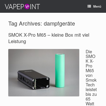
Menü
Tag Archives:
dampfgeräte
SMOK X-Pro M65 – kleine Box mit viel
Leistung
Die
SMO
K X-
Pro
M65
von
Smok
Tech
leistet
bis zu
65
Watt