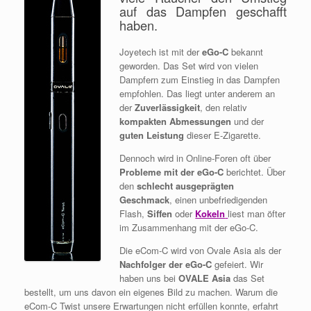
auf das Dampfen geschafft
haben.
Joyetech ist mit der
eGo-C
bekannt
geworden. Das Set wird von vielen
Dampfern zum Einstieg in das Dampfen
empfohlen. Das liegt unter anderem an
der
Zuverlässigkeit
, den relativ
kompakten Abmessungen
und der
guten Leistung
dieser E-Zigarette.
Dennoch wird in Online-Foren oft über
Probleme mit der eGo-C
berichtet. Über
den
schlecht ausgeprägten
Geschmack
, einen unbefriedigenden
Flash,
Siffen
oder
Kokeln
liest man öfter
im Zusammenhang mit der eGo-C.
Die eCom-C wird von Ovale Asia als der
Nachfolger der eGo-C
gefeiert. Wir
haben uns bei
OVALE Asia
das Set
bestellt, um uns davon ein eigenes Bild zu machen. Warum die
eCom-C Twist unsere Erwartungen nicht erfüllen konnte, erfahrt