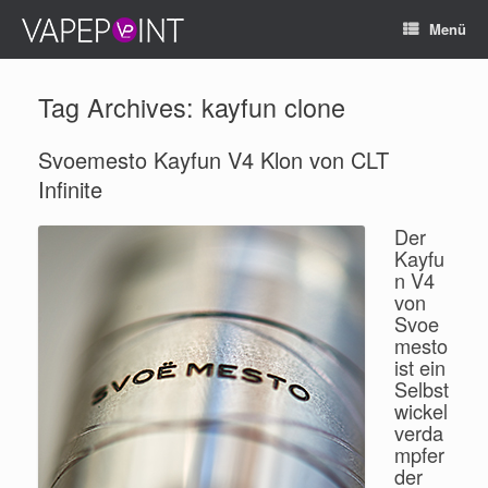
Menü
Tag Archives:
kayfun clone
Svoemesto Kayfun V4 Klon von CLT
Infinite
Der
Kayfu
n V4
von
Svoe
mesto
ist ein
Selbst
wickel
verda
mpfer
der