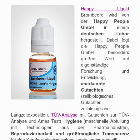
Happy Liquid
Brombeere wird von
der
Happy People
GmbH
in einem
deutschen Labor
hergestellt. Dabei legt
die Happy People
GmbH besonders
großen Wert auf
eigenständige
Forschung und
Entwicklung,
anerkannte
Gutachten
(zellbiologisches
Gutachten,
zellbiologische
Langzeitexposition,
TÜV-Analyse
mit Gutachten zur TÜV-
Analyse und Ames Test),
Hygiene
(maschinelle Abfüllung
mit Technologien aus der Pharmaindustrie),
Reproduzierbarkeit und größtmögliche Transparenz
für den Kunden (elektronisches Herstellungsprotokoll).