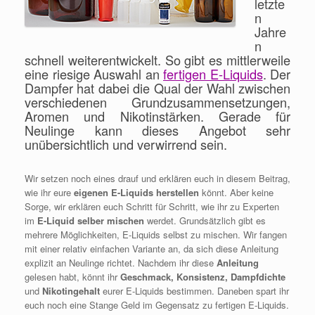
letzte
n
Jahre
n
schnell weiterentwickelt. So gibt es mittlerweile
eine riesige Auswahl an
fertigen E-Liquids
. Der
Dampfer hat dabei die Qual der Wahl zwischen
verschiedenen Grundzusammensetzungen,
Aromen und Nikotinstärken. Gerade für
Neulinge kann dieses Angebot sehr
unübersichtlich und verwirrend sein.
Wir setzen noch eines drauf und erklären euch in diesem Beitrag,
wie ihr eure
eigenen E-Liquids herstellen
könnt. Aber keine
Sorge, wir erklären euch Schritt für Schritt, wie ihr zu Experten
im
E-Liquid selber mischen
werdet. Grundsätzlich gibt es
mehrere Möglichkeiten, E-Liquids selbst zu mischen. Wir fangen
mit einer relativ einfachen Variante an, da sich diese Anleitung
explizit an Neulinge richtet. Nachdem ihr diese
Anleitung
gelesen habt, könnt ihr
Geschmack, Konsistenz, Dampfdichte
und
Nikotingehalt
eurer E-Liquids bestimmen. Daneben spart ihr
euch noch eine Stange Geld im Gegensatz zu fertigen E-Liquids.