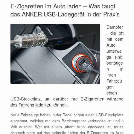
E-Zigaretten im Auto laden – Was taugt
das ANKER USB-Ladegerät in der Praxis
Dampfer
, die oft
mit dem
Auto
unterwe
gs sind,
benötige
n in
ihren
Fahrzeu
gen
einen
USB-Steckplatz, um darüber ihre E-Zigaretten während
des Fahrens laden zu können.
Neue Fahrzeuge haben in der Regel schon einen USB-Steckplatz
eingebaut, welcher mit dem Bordcomputer verbunden ist und 5
Volt ausgibt. Wer mit einem „alten“ Auto unterwegs ist, muss
dennoch nicht auf das schnelle Laden der E-Zigaretten im Auto