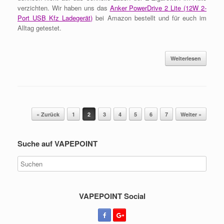
verzichten. Wir haben uns das
Anker PowerDrive 2 Lite (12W 2-
Port USB Kfz Ladegerät)
bei Amazon bestellt und für euch im
Alltag getestet.
Weiterlesen
Beitragsnavigation
« Zurück
1
2
3
4
5
6
7
Weiter »
Suche auf VAPEPOINT
VAPEPOINT Social