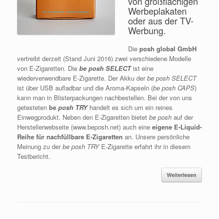
von großflächigen
Werbeplakaten
oder aus der TV-
Werbung.
Die
posh global GmbH
vertreibt derzeit (Stand Juni 2016) zwei verschiedene Modelle
von E-Zigaretten. Die
be posh SELECT
ist eine
wiederverwendbare E-Zigarette. Der Akku der
be posh SELECT
ist über USB aufladbar und die Aroma-Kapseln (
be posh CAPS
)
kann man in Blisterpackungen nachbestellen. Bei der von uns
getesteten
be
posh TRY
handelt es sich um ein reines
Einwegprodukt. Neben den E-Zigaretten bietet
be posh
auf der
Herstellerwebseite (www.beposh.net) auch eine
eigene E-Liquid-
Reihe für nachfüllbare E-Zigaretten
an. Unsere persönliche
Meinung zu der
be posh TRY
E-Zigarette erfahrt ihr in diesem
Testbericht.
Weiterlesen