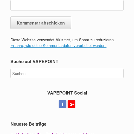
Diese Website verwendet Akismet, um Spam zu reduzieren.
A
Erfahre, wie deine Kommentardaten verarbeitet werden.
l
t
e
Suche auf VAPEPOINT
r
n
a
t
i
v
VAPEPOINT Social
e
:
Neueste Beiträge