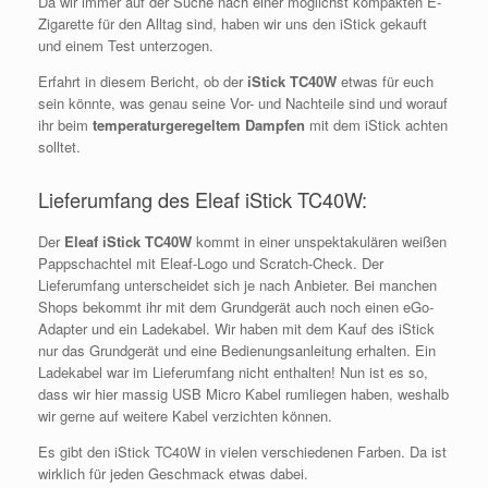
Da wir immer auf der Suche nach einer möglichst kompakten E-
Zigarette für den Alltag sind, haben wir uns den iStick gekauft
und einem Test unterzogen.
Erfahrt in diesem Bericht, ob der
iStick TC40W
etwas für euch
sein könnte, was genau seine Vor- und Nachteile sind und worauf
ihr beim
temperaturgeregeltem Dampfen
mit dem iStick achten
solltet.
Lieferumfang des Eleaf iStick TC40W:
Der
Eleaf iStick TC40W
kommt in einer unspektakulären weißen
Pappschachtel mit Eleaf-Logo und Scratch-Check. Der
Lieferumfang unterscheidet sich je nach Anbieter. Bei manchen
Shops bekommt ihr mit dem Grundgerät auch noch einen eGo-
Adapter und ein Ladekabel. Wir haben mit dem Kauf des iStick
nur das Grundgerät und eine Bedienungsanleitung erhalten. Ein
Ladekabel war im Lieferumfang nicht enthalten! Nun ist es so,
dass wir hier massig USB Micro Kabel rumliegen haben, weshalb
wir gerne auf weitere Kabel verzichten können.
Es gibt den iStick TC40W in vielen verschiedenen Farben. Da ist
wirklich für jeden Geschmack etwas dabei.