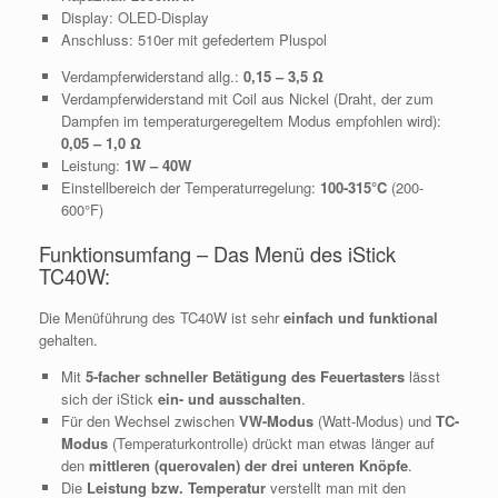
Display: OLED-Display
Anschluss: 510er mit gefedertem Pluspol
Verdampferwiderstand allg.:
0,15 – 3,5 Ω
Verdampferwiderstand mit Coil aus Nickel (Draht, der zum
Dampfen im temperaturgeregeltem Modus empfohlen wird):
0,05 – 1,0 Ω
Leistung:
1W – 40W
Einstellbereich der Temperaturregelung:
100-315°C
(200-
600°F)
Funktionsumfang – Das Menü des iStick
TC40W:
Die Menüführung des TC40W ist sehr
einfach und funktional
gehalten.
Mit
5-facher schneller Betätigung des Feuertasters
lässt
sich der iStick
ein- und ausschalten
.
Für den Wechsel zwischen
VW-Modus
(Watt-Modus) und
TC-
Modus
(Temperaturkontrolle) drückt man etwas länger auf
den
mittleren (querovalen) der drei unteren Knöpfe
.
Die
Leistung bzw. Temperatur
verstellt man mit den