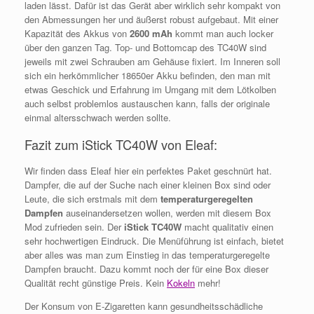
laden lässt. Dafür ist das Gerät aber wirklich sehr kompakt von
den Abmessungen her und äußerst robust aufgebaut. Mit einer
Kapazität des Akkus von
2600 mAh
kommt man auch locker
über den ganzen Tag. Top- und Bottomcap des TC40W sind
jeweils mit zwei Schrauben am Gehäuse fixiert. Im Inneren soll
sich ein herkömmlicher 18650er Akku befinden, den man mit
etwas Geschick und Erfahrung im Umgang mit dem Lötkolben
auch selbst problemlos austauschen kann, falls der originale
einmal altersschwach werden sollte.
Fazit zum iStick TC40W von Eleaf:
Wir finden dass Eleaf hier ein perfektes Paket geschnürt hat.
Dampfer, die auf der Suche nach einer kleinen Box sind oder
Leute, die sich erstmals mit dem
temperaturgeregelten
Dampfen
auseinandersetzen wollen, werden mit diesem Box
Mod zufrieden sein. Der
iStick TC40W
macht qualitativ einen
sehr hochwertigen Eindruck. Die Menüführung ist einfach, bietet
aber alles was man zum Einstieg in das temperaturgeregelte
Dampfen braucht. Dazu kommt noch der für eine Box dieser
Qualität recht günstige Preis. Kein
Kokeln
mehr!
Der Konsum von E-Zigaretten kann gesundheitsschädliche