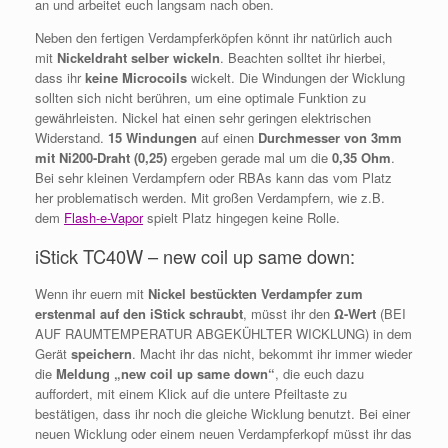
an und arbeitet euch langsam nach oben.
Neben den fertigen Verdampferköpfen könnt ihr natürlich auch
mit
Nickeldraht selber wickeln
. Beachten solltet ihr hierbei,
dass ihr
keine Microcoils
wickelt. Die Windungen der Wicklung
sollten sich nicht berühren, um eine optimale Funktion zu
gewährleisten. Nickel hat einen sehr geringen elektrischen
Widerstand.
15 Windungen
auf einen
Durchmesser von 3mm
mit Ni200-Draht (0,25)
ergeben gerade mal um die
0,35 Ohm
.
Bei sehr kleinen Verdampfern oder RBAs kann das vom Platz
her problematisch werden. Mit großen Verdampfern, wie z.B.
dem
Flash-e-Vapor
spielt Platz hingegen keine Rolle.
iStick TC40W – new coil up same down:
Wenn ihr euern mit
Nickel bestückten Verdampfer zum
erstenmal auf den iStick schraubt
, müsst ihr den
Ω-Wert
(BEI
AUF RAUMTEMPERATUR ABGEKÜHLTER WICKLUNG) in dem
Gerät
speichern
. Macht ihr das nicht, bekommt ihr immer wieder
die
Meldung „new coil up same down“
, die euch dazu
auffordert, mit einem Klick auf die untere Pfeiltaste zu
bestätigen, dass ihr noch die gleiche Wicklung benutzt. Bei einer
neuen Wicklung oder einem neuen Verdampferkopf müsst ihr das