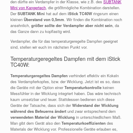
den dürfte ein Verdampfer in der Klasse, wie z.B. des
SUBTANK
Mini von Kangertech
, die größtmögliche Kombination darstellen.
Der
SUBTANK Mini
hat auf dem
iStick TC40W
ringsrum einen
kleinen
Überstand von 0,5mm
. Wir finden die Kombination noch
ansehnlich,
größer sollte der Verdampfer aber nicht sein
, da
das Ganze dann zu kopflastig wird.
Verdampfer, die für das temperaturgeregelte Dampfen geeignet
sind, stellen wir euch im nächsten Punkt vor.
Temperaturgeregeltes Dampfen mit dem iStick
TC40W:
Temperaturgeregeltes Dampfen
verhindert effektiv ein Kokeln
des Verdampferkopfes, bzw. der Wicklung. Jetzt ist es so, dass
die Geräte mit der Option einer
Temperaturkontrolle
keinen
Messfühler in der Wicklung integriert haben. Das wäre technisch
kaum umsetzbar und teuer. Stattdessen bedienen sich diese
Geräte der Tatsache, dass sich der
Widerstand der Wicklung
während des Befeuerns ändert
und zwar entsprechend dem
verwendeten Material der Wicklung
in unterschiedlichem Maß.
Man gibt dem Gerät also den
Temperaturkoeffizienten
des
Materials der Wicklung vor. Professionelle Geräte erlauben es,