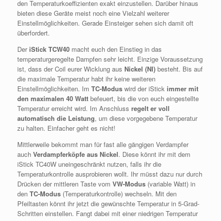
den Temperaturkoeffizienten exakt einzustellen. Darüber hinaus
bieten diese Geräte meist noch eine Vielzahl weiterer
Einstellmöglichkeiten. Gerade Einsteiger sehen sich damit oft
überfordert.
Der
iStick TCW40
macht euch den Einstieg in das
temperaturgeregelte Dampfen sehr leicht. Einzige Voraussetzung
ist, dass der Coil eurer Wicklung aus
Nickel (NI)
besteht. Bis auf
die maximale Temperatur habt ihr keine weiteren
Einstellmöglichkeiten. Im
TC-Modus
wird der iStick
immer mit
den maximalen 40 Watt
befeuert, bis die von euch eingestellte
Temperatur erreicht wird. Im Anschluss
regelt er voll
automatisch die Leistung
, um diese vorgegebene Temperatur
zu halten. Einfacher geht es nicht!
Mittlerweile bekommt man für fast alle gängigen Verdampfer
auch
Verdampferköpfe aus Nickel
. Diese könnt ihr mit dem
iStick TC40W uneingeschränkt nutzen, falls ihr die
Temperaturkontrolle ausprobieren wollt. Ihr müsst dazu nur durch
Drücken der mittleren Taste vom
VW-Modus
(variable Watt) in
den
TC-Modus
(Temperaturkontrolle) wechseln. Mit den
Pfeiltasten könnt ihr jetzt die gewünschte Temperatur in 5-Grad-
Schritten einstellen. Fangt dabei mit einer niedrigen Temperatur