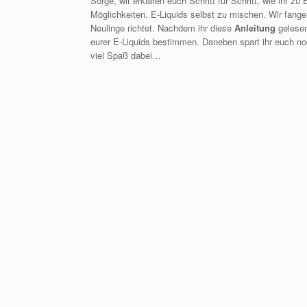
Sorge, wir erklären euch Schritt für Schritt, wie ihr z
Möglichkeiten, E-Liquids selbst zu mischen. Wir fangen 
Neulinge richtet. Nachdem ihr diese
Anleitung
gelesen
eurer E-Liquids bestimmen. Daneben spart ihr euch n
viel Spaß dabei…