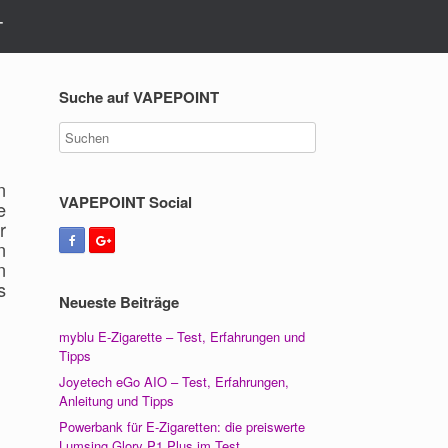
T
Suche auf VAPEPOINT
n
VAPEPOINT Social
e
r
n
n
s
Neueste Beiträge
myblu E-Zigarette – Test, Erfahrungen und
Tipps
Joyetech eGo AIO – Test, Erfahrungen,
Anleitung und Tipps
Powerbank für E-Zigaretten: die preiswerte
Lumsing Glory P1 Plus im Test