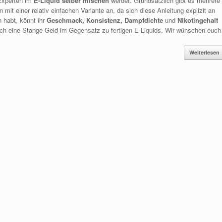
u Experten im
E-Liquid selber mischen
werdet. Grundsätzlich gibt es mehrere
mit einer relativ einfachen Variante an, da sich diese Anleitung explizit an
 habt, könnt ihr
Geschmack, Konsistenz, Dampfdichte
und
Nikotingehalt
och eine Stange Geld im Gegensatz zu fertigen E-Liquids. Wir wünschen euch
Weiterlesen